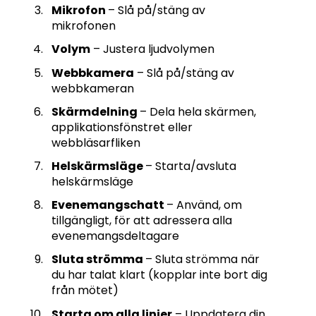
Mikrofon
– Slå på/stäng av
mikrofonen
Volym
– Justera ljudvolymen
Webbkamera
– Slå på/stäng av
webbkameran
Skärmdelning
– Dela hela skärmen,
applikationsfönstret eller
webbläsarfliken
Helskärmsläge
– Starta/avsluta
helskärmsläge
Evenemangschatt
– Använd, om
tillgängligt, för att adressera alla
evenemangsdeltagare
Sluta strömma
– Sluta strömma när
du har talat klart (kopplar inte bort dig
från mötet)
Starta om alla linjer
– Uppdatera din