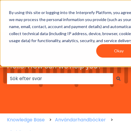
By using this site or logging into the Interprefy Platform, you agre
Get
Integrations
User
Intepreter
we may process the personal information you provide (such as you
Started
guides
Resources
name, email, contact, account and payment details) and automatical
collect technical data (including IP address, device, browser, cooki
usage data) for functionality, analytics, security, and service deliver
Okay
Hello. How can we help you?
Det finns inga förslag eftersom sökfältet är tomt.
Knowledge Base
Användarhandböcker