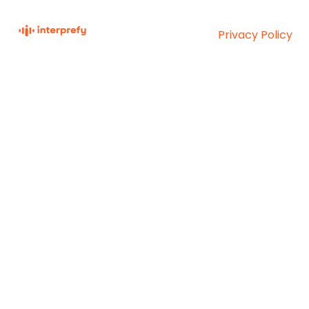
Privacy Policy
Interprefy Knowledge
Copyright © 2026,
Base
Interprefy AG