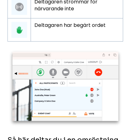
Deltagaren strömmar för
närvarande inte
Deltagaren har begärt ordet
Så här deltar du i en omröstning