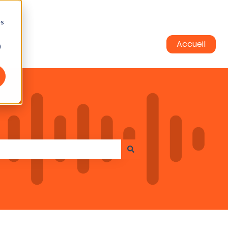
es
Accueil
)