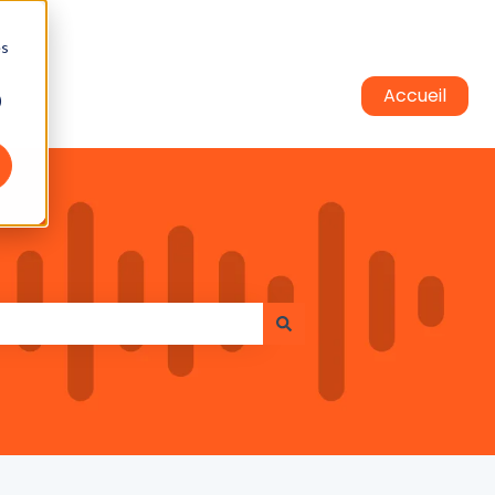
es
Accueil
)