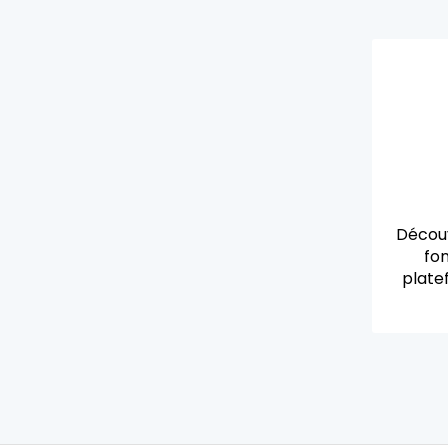
Décou
fo
plate