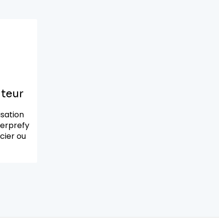
ateur
isation
terprefy
cier ou