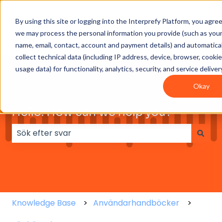
By using this site or logging into the Interprefy Platform, you agre
Get
Integrations
User
Intepreter
we may process the personal information you provide (such as you
Started
guides
Resources
name, email, contact, account and payment details) and automatical
collect technical data (including IP address, device, browser, cooki
usage data) for functionality, analytics, security, and service deliver
Okay
Hello. How can we help you?
Det finns inga förslag eftersom sökfältet är tomt.
Knowledge Base
Användarhandböcker