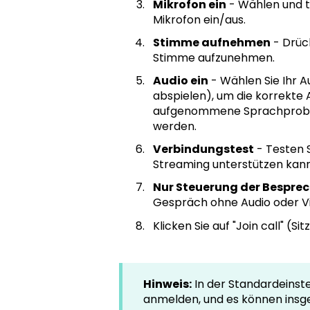
Mikrofon ein
- Wählen und te
Mikrofon ein/aus.
Stimme aufnehmen
- Drück
Stimme aufzunehmen.
Audio ein
- Wählen Sie Ihr A
abspielen), um die korrekte 
aufgenommene Sprachprobe an
werden.
Verbindungstest
- Testen S
Streaming unterstützen kann
Nur Steuerung der Bespre
Gespräch ohne Audio oder Vi
Klicken Sie auf "Join call" (
Hinweis:
In der Standardeinst
anmelden, und es können insge