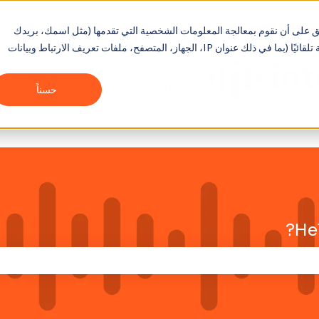
وقع أو تسجيل الدخول إلى منصة Interprefy، فإنك توافق على أن نقوم بمعالجة المعلومات الشخصية التي تقدمها (مثل اسمك، بريدك
الإلكتروني، معلومات الاتصال، الحساب وتفاصيل الدفع) وجمع البيانات التقنية تلقائيًا (بما في ذلك عنوان IP، الجهاز، المتصفح، ملفات تعريف الارتباط وبيانات
er
Integrations
Get
es
Started
حسناً
He