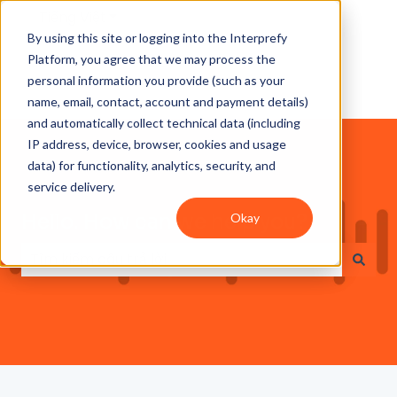
Tiếng Việt
Hiển thị menu phụ cho bản dịch
By using this site or logging into the Interprefy
Platform, you agree that we may process the
personal information you provide (such as your
name, email, contact, account and payment details)
and automatically collect technical data (including
IP address, device, browser, cookies and usage
data) for functionality, analytics, security, and
service delivery.
Hello. How can we help you?
Okay
Không có đề xuất nào vì trường tìm kiếm bị trống.