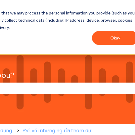
ee that we may process the personal information you provide (such as you
y collect technical data (including IP address, device, browser, cookies
ivery.
Okay
you?
ìm kiếm bị trống.
 dụng
Đối với những người tham dự