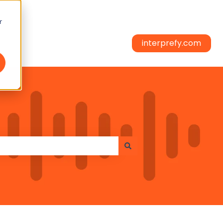
r
interprefy.com