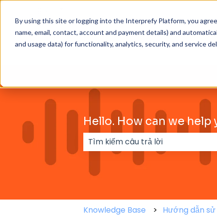
Tiếng Việt
Hiển thị menu phụ cho bản dịch
By using this site or logging into the Interprefy Platform, you agr
name, email, contact, account and payment details) and automaticall
and usage data) for functionality, analytics, security, and service del
Hello. How can we help 
Không có đề xuất nào vì trường t
Knowledge Base
Hướng dẫn sử