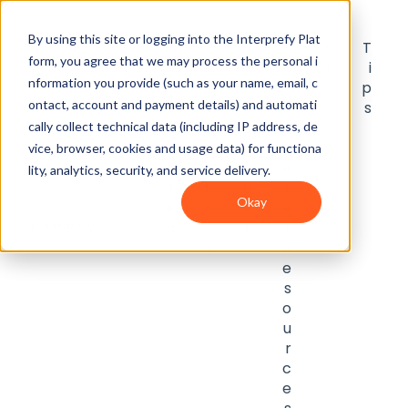
By using this site or logging into the Interprefy Plat
G
I
U
I
F
T
form, you agree that we may process the personal i
e
n
s
n
A
i
nformation you provide (such as your name, email, c
t
t
e
t
Q
p
ontact, account and payment details) and automati
S
e
r
e
s
s
t
g
g
p
cally collect technical data (including IP address, de
a
r
u
r
vice, browser, cookies and usage data) for functiona
r
a
i
e
lity, analytics, security, and service delivery.
t
ti
d
t
Okay
e
o
e
e
d
n
s
r
s
R
e
s
o
u
r
c
e