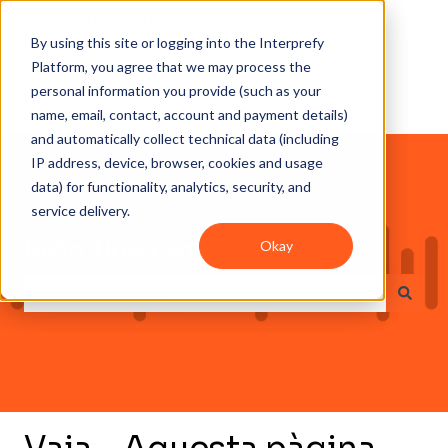
Català - Català
Mostra el menú de les traduccions
By using this site or logging into the Interprefy
Platform, you agree that we may process the
personal information you provide (such as your
name, email, contact, account and payment details)
and automatically collect technical data (including
IP address, device, browser, cookies and usage
data) for functionality, analytics, security, and
service delivery.
Hello. How can we help you?
Okay
No hi ha suggeriments perquè el camp de cerca es
Vaja... Aquesta pàgina