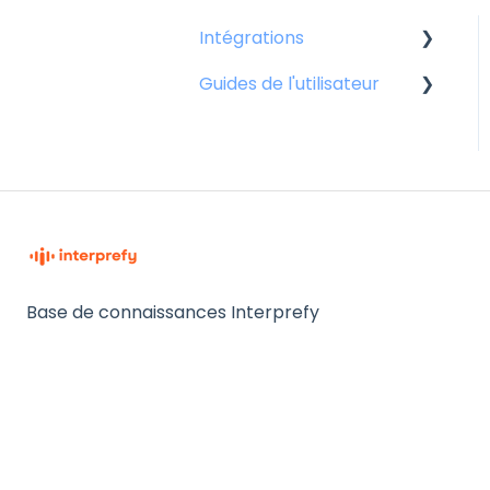
Intégrations
Guides de l'utilisateur
Plateformes
d'événements virtuels
Pour l'intervenant
et de visioconférence
Pour les participants
Pour les hôtes
Base de connaissances Interprefy