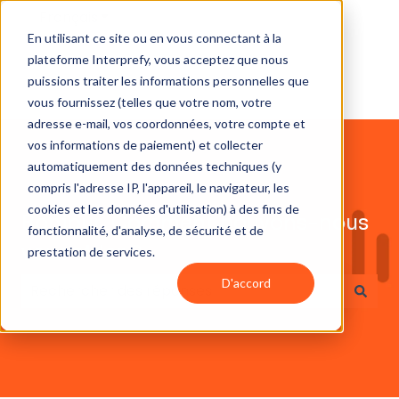
Français
Afficher le sous-menu pour les traductions
En utilisant ce site ou en vous connectant à la
plateforme Interprefy, vous acceptez que nous
puissions traiter les informations personnelles que
vous fournissez (telles que votre nom, votre
adresse e-mail, vos coordonnées, votre compte et
vos informations de paiement) et collecter
automatiquement des données techniques (y
compris l'adresse IP, l'appareil, le navigateur, les
cookies et les données d'utilisation) à des fins de
Bonjour. Comment pouvons-nous
fonctionnalité, d'analyse, de sécurité et de
vous aider ?
prestation de services.
D'accord
Il n'y a aucune suggestion car le champ de recherc