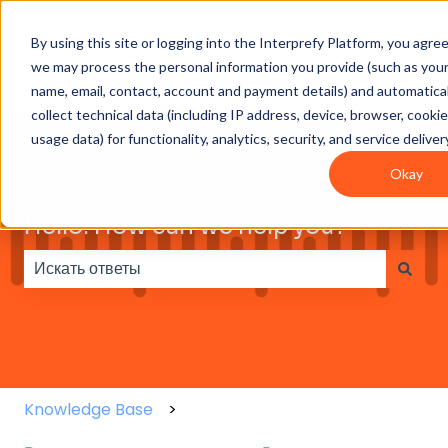
By using this site or logging into the Interprefy Platform, you agre
Get
Integrations
User
Intepreter
we may process the personal information you provide (such as you
Started
guides
Resources
name, email, contact, account and payment details) and automatical
collect technical data (including IP address, device, browser, cooki
usage data) for functionality, analytics, security, and service deliver
Okay
Hello. How can we help you?
Результаты отсутствуют, так как поле поиска являет
Knowledge Base