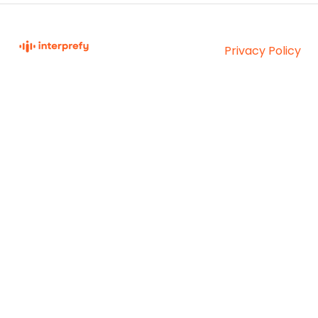
Privacy Policy
Interprefy Knowledge
Copyright © 2026,
Base
Interprefy AG