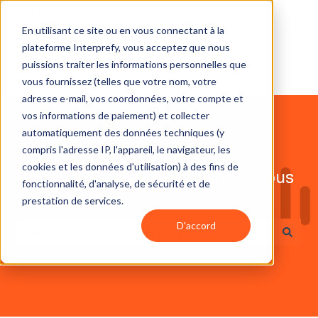
Français
Afficher le sous-menu pour les traductions
En utilisant ce site ou en vous connectant à la
plateforme Interprefy, vous acceptez que nous
puissions traiter les informations personnelles que
vous fournissez (telles que votre nom, votre
adresse e-mail, vos coordonnées, votre compte et
vos informations de paiement) et collecter
automatiquement des données techniques (y
compris l'adresse IP, l'appareil, le navigateur, les
cookies et les données d'utilisation) à des fins de
Bonjour. Comment pouvons-nous
fonctionnalité, d'analyse, de sécurité et de
vous aider ?
prestation de services.
D'accord
Il n'y a aucune suggestion car le champ de recherc