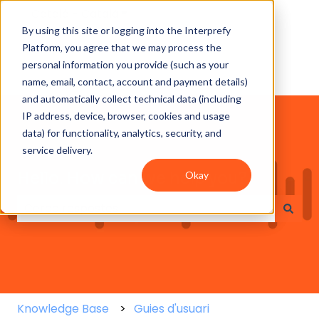
Català - Català
Mostra el menú de les traduccions
By using this site or logging into the Interprefy
Platform, you agree that we may process the
personal information you provide (such as your
name, email, contact, account and payment details)
and automatically collect technical data (including
IP address, device, browser, cookies and usage
data) for functionality, analytics, security, and
service delivery.
Hello. How can we help you?
Okay
No hi ha suggeriments perquè el camp de cerca es
Knowledge Base
Guies d'usuari