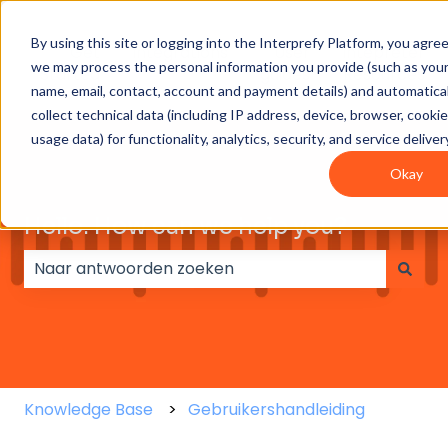
By using this site or logging into the Interprefy Platform, you agre
Get
Integrations
User
Intepreter
we may process the personal information you provide (such as you
Started
guides
Resources
name, email, contact, account and payment details) and automatical
collect technical data (including IP address, device, browser, cooki
usage data) for functionality, analytics, security, and service deliver
Okay
Hello. How can we help you?
Er zijn geen suggesties want het zoekveld is leeg.
Knowledge Base
Gebruikershandleiding