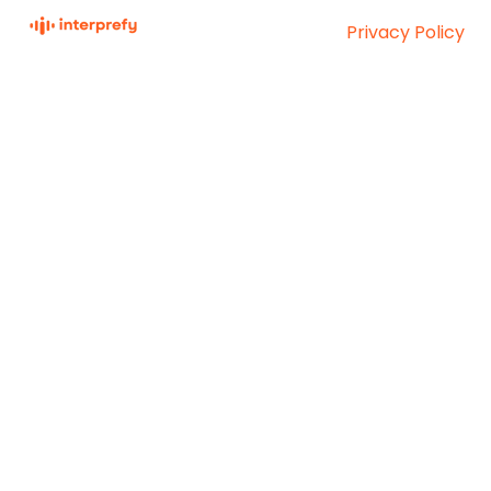
Privacy Policy
Interprefy Knowledge
Copyright © 2026,
Base
Interprefy AG