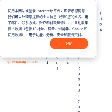
使用本网站或登录 Interprefy 平台，即表示您同意
G
I
U
I
F
T
我们可以处理您提供的个人信息（例如您的姓名、电
e
n
s
n
A
i
子邮件、联系方式、账户和付款详情），并自动收集
t
t
e
t
Q
p
技术数据（包括 IP 地址、设备、浏览器、Cookie 和
S
e
r
e
s
s
t
g
g
p
使用数据），用于功能、分析、安全和服务交付。.
a
r
u
r
好的
r
a
i
e
t
ti
d
t
e
o
e
e
d
n
s
r
s
R
e
s
o
u
r
c
e