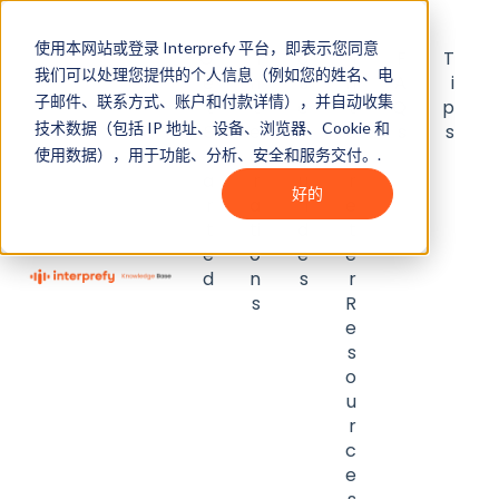
使用本网站或登录 Interprefy 平台，即表示您同意
G
I
U
I
F
T
我们可以处理您提供的个人信息（例如您的姓名、电
e
n
s
n
A
i
子邮件、联系方式、账户和付款详情），并自动收集
t
t
e
t
Q
p
技术数据（包括 IP 地址、设备、浏览器、Cookie 和
S
e
r
e
s
s
t
g
g
p
使用数据），用于功能、分析、安全和服务交付。.
a
r
u
r
好的
r
a
i
e
t
ti
d
t
e
o
e
e
d
n
s
r
s
R
e
s
o
u
r
c
e