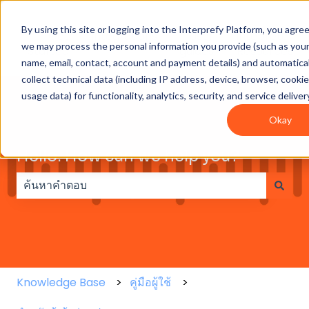
By using this site or logging into the Interprefy Platform, you agre
Get
Integrations
User
Intepreter
we may process the personal information you provide (such as you
Started
guides
Resources
name, email, contact, account and payment details) and automatical
collect technical data (including IP address, device, browser, cooki
usage data) for functionality, analytics, security, and service deliver
Okay
Hello. How can we help you?
ไม่มีการเสนอแนะเพราะช่องการค้นหาว่าง
Knowledge Base
คู่มือผู้ใช้