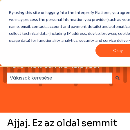
By using this site or logging into the Interprefy Platform, you agre
Get
Integrations
User
Intepreter
we may process the personal information you provide (such as you
Started
guides
Resources
name, email, contact, account and payment details) and automatical
collect technical data (including IP address, device, browser, cooki
usage data) for functionality, analytics, security, and service deliver
Okay
Hello. How can we help you?
Nincs javaslat, mert üres a keresőmező.
Ajjaj. Ez az oldal semmit