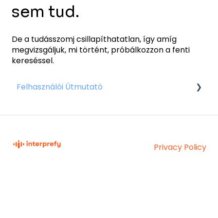
sem tud.
De a tudásszomj csillapíthatatlan, így amíg
megvizsgáljuk, mi történt, próbálkozzon a fenti
kereséssel.
Felhasználói Útmutató
Az előadók számára
A résztvevők számára
Privacy Policy
Interprefy Knowledge
Copyright © 2026,
Base
Interprefy AG